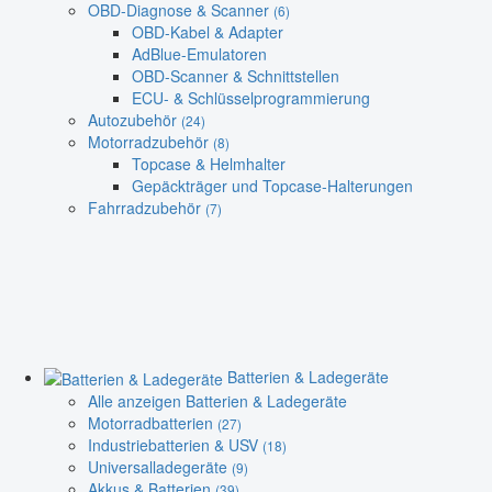
OBD-Diagnose & Scanner
(6)
OBD-Kabel & Adapter
AdBlue-Emulatoren
OBD-Scanner & Schnittstellen
ECU- & Schlüsselprogrammierung
Autozubehör
(24)
Motorradzubehör
(8)
Topcase & Helmhalter
Gepäckträger und Topcase-Halterungen
Fahrradzubehör
(7)
Batterien & Ladegeräte
Alle anzeigen Batterien & Ladegeräte
Motorradbatterien
(27)
Industriebatterien & USV
(18)
Universalladegeräte
(9)
Akkus & Batterien
(39)