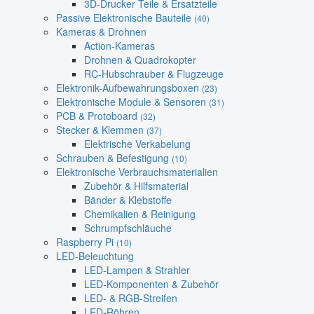
3D-Drucker Teile & Ersatzteile
Passive Elektronische Bauteile
(40)
Kameras & Drohnen
Action-Kameras
Drohnen & Quadrokopter
RC-Hubschrauber & Flugzeuge
Elektronik-Aufbewahrungsboxen
(23)
Elektronische Module & Sensoren
(31)
PCB & Protoboard
(32)
Stecker & Klemmen
(37)
Elektrische Verkabelung
Schrauben & Befestigung
(10)
Elektronische Verbrauchsmaterialien
Zubehör & Hilfsmaterial
Bänder & Klebstoffe
Chemikalien & Reinigung
Schrumpfschläuche
Raspberry Pi
(10)
LED-Beleuchtung
LED-Lampen & Strahler
LED-Komponenten & Zubehör
LED- & RGB-Streifen
LED-Röhren