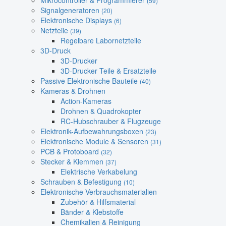
Mikrocontroller & Programmierer
(59)
Signalgeneratoren
(20)
Elektronische Displays
(6)
Netzteile
(39)
Regelbare Labornetzteile
3D-Druck
3D-Drucker
3D-Drucker Teile & Ersatzteile
Passive Elektronische Bauteile
(40)
Kameras & Drohnen
Action-Kameras
Drohnen & Quadrokopter
RC-Hubschrauber & Flugzeuge
Elektronik-Aufbewahrungsboxen
(23)
Elektronische Module & Sensoren
(31)
PCB & Protoboard
(32)
Stecker & Klemmen
(37)
Elektrische Verkabelung
Schrauben & Befestigung
(10)
Elektronische Verbrauchsmaterialien
Zubehör & Hilfsmaterial
Bänder & Klebstoffe
Chemikalien & Reinigung