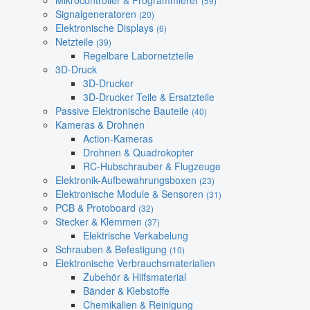
Mikrocontroller & Programmierer
(59)
Signalgeneratoren
(20)
Elektronische Displays
(6)
Netzteile
(39)
Regelbare Labornetzteile
3D-Druck
3D-Drucker
3D-Drucker Teile & Ersatzteile
Passive Elektronische Bauteile
(40)
Kameras & Drohnen
Action-Kameras
Drohnen & Quadrokopter
RC-Hubschrauber & Flugzeuge
Elektronik-Aufbewahrungsboxen
(23)
Elektronische Module & Sensoren
(31)
PCB & Protoboard
(32)
Stecker & Klemmen
(37)
Elektrische Verkabelung
Schrauben & Befestigung
(10)
Elektronische Verbrauchsmaterialien
Zubehör & Hilfsmaterial
Bänder & Klebstoffe
Chemikalien & Reinigung