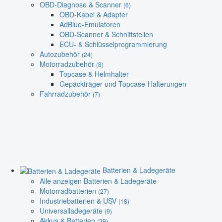
OBD-Diagnose & Scanner
(6)
OBD-Kabel & Adapter
AdBlue-Emulatoren
OBD-Scanner & Schnittstellen
ECU- & Schlüsselprogrammierung
Autozubehör
(24)
Motorradzubehör
(8)
Topcase & Helmhalter
Gepäckträger und Topcase-Halterungen
Fahrradzubehör
(7)
Batterien & Ladegeräte
Alle anzeigen Batterien & Ladegeräte
Motorradbatterien
(27)
Industriebatterien & USV
(18)
Universalladegeräte
(9)
Akkus & Batterien
(39)