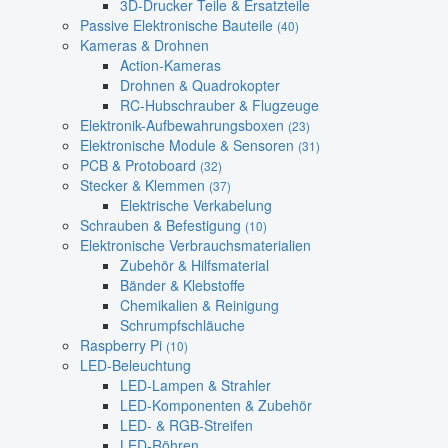
3D-Drucker Teile & Ersatzteile
Passive Elektronische Bauteile
(40)
Kameras & Drohnen
Action-Kameras
Drohnen & Quadrokopter
RC-Hubschrauber & Flugzeuge
Elektronik-Aufbewahrungsboxen
(23)
Elektronische Module & Sensoren
(31)
PCB & Protoboard
(32)
Stecker & Klemmen
(37)
Elektrische Verkabelung
Schrauben & Befestigung
(10)
Elektronische Verbrauchsmaterialien
Zubehör & Hilfsmaterial
Bänder & Klebstoffe
Chemikalien & Reinigung
Schrumpfschläuche
Raspberry Pi
(10)
LED-Beleuchtung
LED-Lampen & Strahler
LED-Komponenten & Zubehör
LED- & RGB-Streifen
LED-Röhren