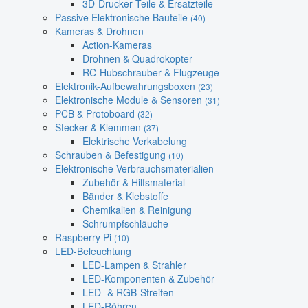
3D-Drucker Teile & Ersatzteile
Passive Elektronische Bauteile
(40)
Kameras & Drohnen
Action-Kameras
Drohnen & Quadrokopter
RC-Hubschrauber & Flugzeuge
Elektronik-Aufbewahrungsboxen
(23)
Elektronische Module & Sensoren
(31)
PCB & Protoboard
(32)
Stecker & Klemmen
(37)
Elektrische Verkabelung
Schrauben & Befestigung
(10)
Elektronische Verbrauchsmaterialien
Zubehör & Hilfsmaterial
Bänder & Klebstoffe
Chemikalien & Reinigung
Schrumpfschläuche
Raspberry Pi
(10)
LED-Beleuchtung
LED-Lampen & Strahler
LED-Komponenten & Zubehör
LED- & RGB-Streifen
LED-Röhren