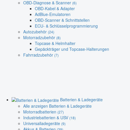
OBD-Diagnose & Scanner
(6)
OBD-Kabel & Adapter
AdBlue-Emulatoren
OBD-Scanner & Schnittstellen
ECU- & Schlüsselprogrammierung
Autozubehör
(24)
Motorradzubehör
(8)
Topcase & Helmhalter
Gepäckträger und Topcase-Halterungen
Fahrradzubehör
(7)
Batterien & Ladegeräte
Alle anzeigen Batterien & Ladegeräte
Motorradbatterien
(27)
Industriebatterien & USV
(18)
Universalladegeräte
(9)
Akkus & Batterien
(39)