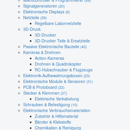
Mikrocontroller & Programmierer
(59)
Signalgeneratoren
(20)
Elektronische Displays
(6)
Netzteile
(39)
Regelbare Labornetzteile
3D-Druck
3D-Drucker
3D-Drucker Teile & Ersatzteile
Passive Elektronische Bauteile
(40)
Kameras & Drohnen
Action-Kameras
Drohnen & Quadrokopter
RC-Hubschrauber & Flugzeuge
Elektronik-Aufbewahrungsboxen
(23)
Elektronische Module & Sensoren
(31)
PCB & Protoboard
(32)
Stecker & Klemmen
(37)
Elektrische Verkabelung
Schrauben & Befestigung
(10)
Elektronische Verbrauchsmaterialien
Zubehör & Hilfsmaterial
Bänder & Klebstoffe
Chemikalien & Reinigung