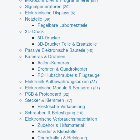
Mikrocontroller & Programmierer
(59)
Signalgeneratoren
(20)
Elektronische Displays
(6)
Netzteile
(39)
Regelbare Labornetzteile
3D-Druck
3D-Drucker
3D-Drucker Teile & Ersatzteile
Passive Elektronische Bauteile
(40)
Kameras & Drohnen
Action-Kameras
Drohnen & Quadrokopter
RC-Hubschrauber & Flugzeuge
Elektronik-Aufbewahrungsboxen
(23)
Elektronische Module & Sensoren
(31)
PCB & Protoboard
(32)
Stecker & Klemmen
(37)
Elektrische Verkabelung
Schrauben & Befestigung
(10)
Elektronische Verbrauchsmaterialien
Zubehör & Hilfsmaterial
Bänder & Klebstoffe
Chemikalien & Reinigung