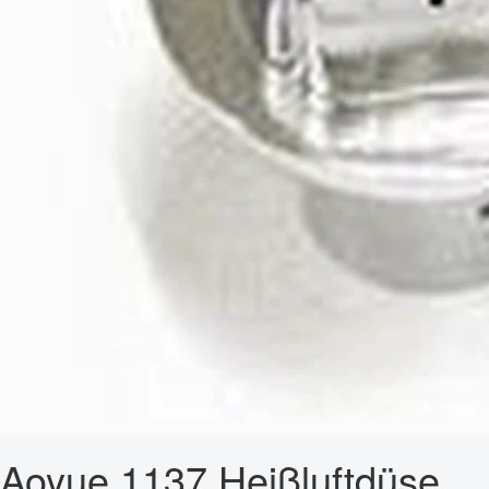
Aoyue 1137 Heißluftdüse