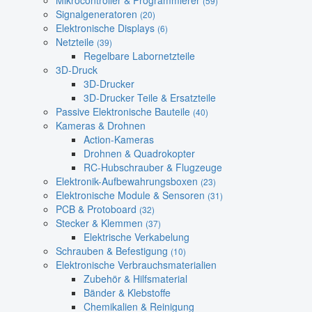
Mikrocontroller & Programmierer
(59)
Signalgeneratoren
(20)
Elektronische Displays
(6)
Netzteile
(39)
Regelbare Labornetzteile
3D-Druck
3D-Drucker
3D-Drucker Teile & Ersatzteile
Passive Elektronische Bauteile
(40)
Kameras & Drohnen
Action-Kameras
Drohnen & Quadrokopter
RC-Hubschrauber & Flugzeuge
Elektronik-Aufbewahrungsboxen
(23)
Elektronische Module & Sensoren
(31)
PCB & Protoboard
(32)
Stecker & Klemmen
(37)
Elektrische Verkabelung
Schrauben & Befestigung
(10)
Elektronische Verbrauchsmaterialien
Zubehör & Hilfsmaterial
Bänder & Klebstoffe
Chemikalien & Reinigung