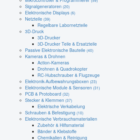
Mikrocontroller & Programmierer
(59)
Signalgeneratoren
(20)
Elektronische Displays
(6)
Netzteile
(39)
Regelbare Labornetzteile
3D-Druck
3D-Drucker
3D-Drucker Teile & Ersatzteile
Passive Elektronische Bauteile
(40)
Kameras & Drohnen
Action-Kameras
Drohnen & Quadrokopter
RC-Hubschrauber & Flugzeuge
Elektronik-Aufbewahrungsboxen
(23)
Elektronische Module & Sensoren
(31)
PCB & Protoboard
(32)
Stecker & Klemmen
(37)
Elektrische Verkabelung
Schrauben & Befestigung
(10)
Elektronische Verbrauchsmaterialien
Zubehör & Hilfsmaterial
Bänder & Klebstoffe
Chemikalien & Reinigung