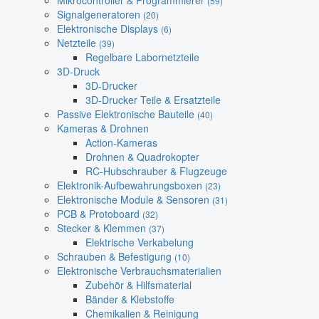
Mikrocontroller & Programmierer
(59)
Signalgeneratoren
(20)
Elektronische Displays
(6)
Netzteile
(39)
Regelbare Labornetzteile
3D-Druck
3D-Drucker
3D-Drucker Teile & Ersatzteile
Passive Elektronische Bauteile
(40)
Kameras & Drohnen
Action-Kameras
Drohnen & Quadrokopter
RC-Hubschrauber & Flugzeuge
Elektronik-Aufbewahrungsboxen
(23)
Elektronische Module & Sensoren
(31)
PCB & Protoboard
(32)
Stecker & Klemmen
(37)
Elektrische Verkabelung
Schrauben & Befestigung
(10)
Elektronische Verbrauchsmaterialien
Zubehör & Hilfsmaterial
Bänder & Klebstoffe
Chemikalien & Reinigung