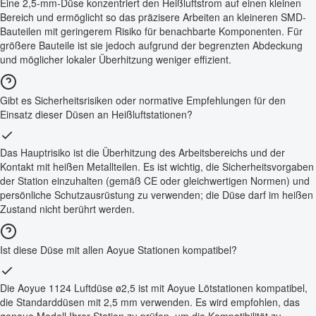
Eine 2,5-mm-Düse konzentriert den Heißluftstrom auf einen kleinen
Bereich und ermöglicht so das präzisere Arbeiten an kleineren SMD-
Bauteilen mit geringerem Risiko für benachbarte Komponenten. Für
größere Bauteile ist sie jedoch aufgrund der begrenzten Abdeckung
und möglicher lokaler Überhitzung weniger effizient.
Gibt es Sicherheitsrisiken oder normative Empfehlungen für den
Einsatz dieser Düsen an Heißluftstationen?
Das Hauptrisiko ist die Überhitzung des Arbeitsbereichs und der
Kontakt mit heißen Metallteilen. Es ist wichtig, die Sicherheitsvorgaben
der Station einzuhalten (gemäß CE oder gleichwertigen Normen) und
persönliche Schutzausrüstung zu verwenden; die Düse darf im heißen
Zustand nicht berührt werden.
Ist diese Düse mit allen Aoyue Stationen kompatibel?
Die Aoyue 1124 Luftdüse ø2,5 ist mit Aoyue Lötstationen kompatibel,
die Standarddüsen mit 2,5 mm verwenden. Es wird empfohlen, das
genaue Modell Ihrer Station zu prüfen, um die Kompatibilität zu