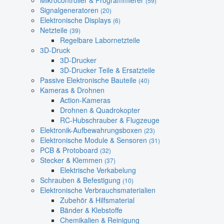
Mikrocontroller & Programmierer
(59)
Signalgeneratoren
(20)
Elektronische Displays
(6)
Netzteile
(39)
Regelbare Labornetzteile
3D-Druck
3D-Drucker
3D-Drucker Teile & Ersatzteile
Passive Elektronische Bauteile
(40)
Kameras & Drohnen
Action-Kameras
Drohnen & Quadrokopter
RC-Hubschrauber & Flugzeuge
Elektronik-Aufbewahrungsboxen
(23)
Elektronische Module & Sensoren
(31)
PCB & Protoboard
(32)
Stecker & Klemmen
(37)
Elektrische Verkabelung
Schrauben & Befestigung
(10)
Elektronische Verbrauchsmaterialien
Zubehör & Hilfsmaterial
Bänder & Klebstoffe
Chemikalien & Reinigung