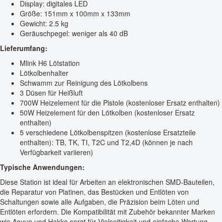
Display: digitales LED
Größe: 151mm x 100mm x 133mm
Gewicht: 2.5 kg
Geräuschpegel: weniger als 40 dB
Lieferumfang:
Mlink H6 Lötstation
Lötkolbenhalter
Schwamm zur Reinigung des Lötkolbens
3 Düsen für Heißluft
700W Heizelement für die Pistole (kostenloser Ersatz enthalten)
50W Heizelement für den Lötkolben (kostenloser Ersatz
enthalten)
5 verschiedene Lötkolbenspitzen (kostenlose Ersatzteile
enthalten): TB, TK, TI, T2C und T2,4D (können je nach
Verfügbarkeit variieren)
Typische Anwendungen:
Diese Station ist ideal für Arbeiten an elektronischen SMD-Bauteilen,
die Reparatur von Platinen, das Bestücken und Entlöten von
Schaltungen sowie alle Aufgaben, die Präzision beim Löten und
Entlöten erfordern. Die Kompatibilität mit Zubehör bekannter Marken
wie Aoyue und Hakko sorgt für Vielseitigkeit und einfache Wartung.