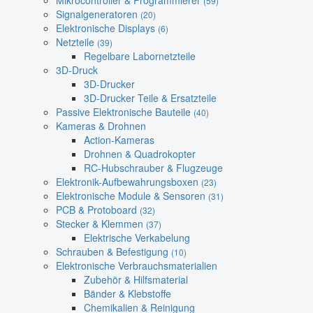
Mikrocontroller & Programmierer
(59)
Signalgeneratoren
(20)
Elektronische Displays
(6)
Netzteile
(39)
Regelbare Labornetzteile
3D-Druck
3D-Drucker
3D-Drucker Teile & Ersatzteile
Passive Elektronische Bauteile
(40)
Kameras & Drohnen
Action-Kameras
Drohnen & Quadrokopter
RC-Hubschrauber & Flugzeuge
Elektronik-Aufbewahrungsboxen
(23)
Elektronische Module & Sensoren
(31)
PCB & Protoboard
(32)
Stecker & Klemmen
(37)
Elektrische Verkabelung
Schrauben & Befestigung
(10)
Elektronische Verbrauchsmaterialien
Zubehör & Hilfsmaterial
Bänder & Klebstoffe
Chemikalien & Reinigung