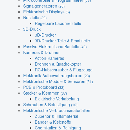
Mikrocontroller & Programmierer
(59)
Signalgeneratoren
(20)
Elektronische Displays
(6)
Netzteile
(39)
Regelbare Labornetzteile
3D-Druck
3D-Drucker
3D-Drucker Teile & Ersatzteile
Passive Elektronische Bauteile
(40)
Kameras & Drohnen
Action-Kameras
Drohnen & Quadrokopter
RC-Hubschrauber & Flugzeuge
Elektronik-Aufbewahrungsboxen
(23)
Elektronische Module & Sensoren
(31)
PCB & Protoboard
(32)
Stecker & Klemmen
(37)
Elektrische Verkabelung
Schrauben & Befestigung
(10)
Elektronische Verbrauchsmaterialien
Zubehör & Hilfsmaterial
Bänder & Klebstoffe
Chemikalien & Reinigung