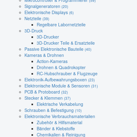
Mikrocontroller & Programmierer
(59)
Signalgeneratoren
(20)
Elektronische Displays
(6)
Netzteile
(39)
Regelbare Labornetzteile
3D-Druck
3D-Drucker
3D-Drucker Teile & Ersatzteile
Passive Elektronische Bauteile
(40)
Kameras & Drohnen
Action-Kameras
Drohnen & Quadrokopter
RC-Hubschrauber & Flugzeuge
Elektronik-Aufbewahrungsboxen
(23)
Elektronische Module & Sensoren
(31)
PCB & Protoboard
(32)
Stecker & Klemmen
(37)
Elektrische Verkabelung
Schrauben & Befestigung
(10)
Elektronische Verbrauchsmaterialien
Zubehör & Hilfsmaterial
Bänder & Klebstoffe
Chemikalien & Reinigung