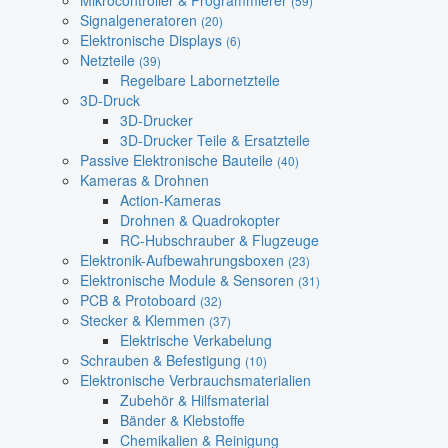
Mikrocontroller & Programmierer
(59)
Signalgeneratoren
(20)
Elektronische Displays
(6)
Netzteile
(39)
Regelbare Labornetzteile
3D-Druck
3D-Drucker
3D-Drucker Teile & Ersatzteile
Passive Elektronische Bauteile
(40)
Kameras & Drohnen
Action-Kameras
Drohnen & Quadrokopter
RC-Hubschrauber & Flugzeuge
Elektronik-Aufbewahrungsboxen
(23)
Elektronische Module & Sensoren
(31)
PCB & Protoboard
(32)
Stecker & Klemmen
(37)
Elektrische Verkabelung
Schrauben & Befestigung
(10)
Elektronische Verbrauchsmaterialien
Zubehör & Hilfsmaterial
Bänder & Klebstoffe
Chemikalien & Reinigung