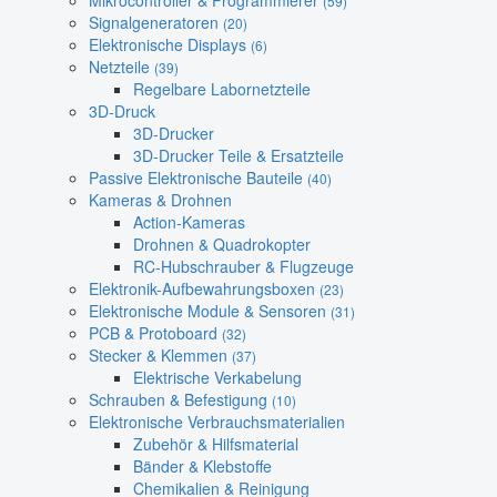
Mikrocontroller & Programmierer
(59)
Signalgeneratoren
(20)
Elektronische Displays
(6)
Netzteile
(39)
Regelbare Labornetzteile
3D-Druck
3D-Drucker
3D-Drucker Teile & Ersatzteile
Passive Elektronische Bauteile
(40)
Kameras & Drohnen
Action-Kameras
Drohnen & Quadrokopter
RC-Hubschrauber & Flugzeuge
Elektronik-Aufbewahrungsboxen
(23)
Elektronische Module & Sensoren
(31)
PCB & Protoboard
(32)
Stecker & Klemmen
(37)
Elektrische Verkabelung
Schrauben & Befestigung
(10)
Elektronische Verbrauchsmaterialien
Zubehör & Hilfsmaterial
Bänder & Klebstoffe
Chemikalien & Reinigung