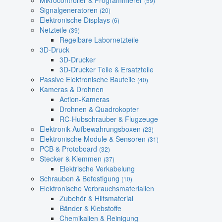
Mikrocontroller & Programmierer
(59)
Signalgeneratoren
(20)
Elektronische Displays
(6)
Netzteile
(39)
Regelbare Labornetzteile
3D-Druck
3D-Drucker
3D-Drucker Teile & Ersatzteile
Passive Elektronische Bauteile
(40)
Kameras & Drohnen
Action-Kameras
Drohnen & Quadrokopter
RC-Hubschrauber & Flugzeuge
Elektronik-Aufbewahrungsboxen
(23)
Elektronische Module & Sensoren
(31)
PCB & Protoboard
(32)
Stecker & Klemmen
(37)
Elektrische Verkabelung
Schrauben & Befestigung
(10)
Elektronische Verbrauchsmaterialien
Zubehör & Hilfsmaterial
Bänder & Klebstoffe
Chemikalien & Reinigung