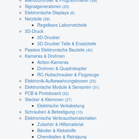
Mikrocontroller & Programmierer
(59)
Signalgeneratoren
(20)
Elektronische Displays
(6)
Netzteile
(39)
Regelbare Labornetzteile
3D-Druck
3D-Drucker
3D-Drucker Teile & Ersatzteile
Passive Elektronische Bauteile
(40)
Kameras & Drohnen
Action-Kameras
Drohnen & Quadrokopter
RC-Hubschrauber & Flugzeuge
Elektronik-Aufbewahrungsboxen
(23)
Elektronische Module & Sensoren
(31)
PCB & Protoboard
(32)
Stecker & Klemmen
(37)
Elektrische Verkabelung
Schrauben & Befestigung
(10)
Elektronische Verbrauchsmaterialien
Zubehör & Hilfsmaterial
Bänder & Klebstoffe
Chemikalien & Reinigung