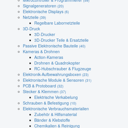
Mikrocontroller & Programmierer
(59)
Signalgeneratoren
(20)
Elektronische Displays
(6)
Netzteile
(39)
Regelbare Labornetzteile
3D-Druck
3D-Drucker
3D-Drucker Teile & Ersatzteile
Passive Elektronische Bauteile
(40)
Kameras & Drohnen
Action-Kameras
Drohnen & Quadrokopter
RC-Hubschrauber & Flugzeuge
Elektronik-Aufbewahrungsboxen
(23)
Elektronische Module & Sensoren
(31)
PCB & Protoboard
(32)
Stecker & Klemmen
(37)
Elektrische Verkabelung
Schrauben & Befestigung
(10)
Elektronische Verbrauchsmaterialien
Zubehör & Hilfsmaterial
Bänder & Klebstoffe
Chemikalien & Reinigung