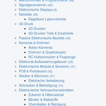
Mikrocontroller & Programmierer
(59)
Signalgeneratoren
(20)
Elektronische Displays
(6)
Netzteile
(39)
Regelbare Labornetzteile
3D-Druck
3D-Drucker
3D-Drucker Teile & Ersatzteile
Passive Elektronische Bauteile
(40)
Kameras & Drohnen
Action-Kameras
Drohnen & Quadrokopter
RC-Hubschrauber & Flugzeuge
Elektronik-Aufbewahrungsboxen
(23)
Elektronische Module & Sensoren
(31)
PCB & Protoboard
(32)
Stecker & Klemmen
(37)
Elektrische Verkabelung
Schrauben & Befestigung
(10)
Elektronische Verbrauchsmaterialien
Zubehör & Hilfsmaterial
Bänder & Klebstoffe
Chemikalien & Reinigung