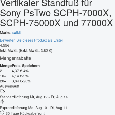
Vertikaler Standfuß für
Sony PsTwo SCPH-7000X,
SCPH-75000X und 77000X
Marke:
satkit
Bewerten Sie dieses Produkt als Erster
4
,
55
€
Inkl. MwSt.
(Exkl. MwSt.: 3,82 €)
Mengenrabatte
Menge
Preis
Speichern
2+
4,37 €
-4%
10+
4,14 €
-9%
20+
3,64 €
-20%
Ausverkauft
Standardlieferung
Mi, Aug 12 - Fr, Aug 14
Expresslieferung
Mo, Aug 10 - Di, Aug 11
30 Tage Rückgaberecht