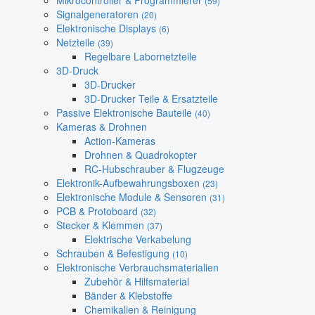
Mikrocontroller & Programmierer
(59)
Signalgeneratoren
(20)
Elektronische Displays
(6)
Netzteile
(39)
Regelbare Labornetzteile
3D-Druck
3D-Drucker
3D-Drucker Teile & Ersatzteile
Passive Elektronische Bauteile
(40)
Kameras & Drohnen
Action-Kameras
Drohnen & Quadrokopter
RC-Hubschrauber & Flugzeuge
Elektronik-Aufbewahrungsboxen
(23)
Elektronische Module & Sensoren
(31)
PCB & Protoboard
(32)
Stecker & Klemmen
(37)
Elektrische Verkabelung
Schrauben & Befestigung
(10)
Elektronische Verbrauchsmaterialien
Zubehör & Hilfsmaterial
Bänder & Klebstoffe
Chemikalien & Reinigung