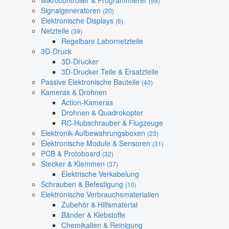
Mikrocontroller & Programmierer
(59)
Signalgeneratoren
(20)
Elektronische Displays
(6)
Netzteile
(39)
Regelbare Labornetzteile
3D-Druck
3D-Drucker
3D-Drucker Teile & Ersatzteile
Passive Elektronische Bauteile
(40)
Kameras & Drohnen
Action-Kameras
Drohnen & Quadrokopter
RC-Hubschrauber & Flugzeuge
Elektronik-Aufbewahrungsboxen
(23)
Elektronische Module & Sensoren
(31)
PCB & Protoboard
(32)
Stecker & Klemmen
(37)
Elektrische Verkabelung
Schrauben & Befestigung
(10)
Elektronische Verbrauchsmaterialien
Zubehör & Hilfsmaterial
Bänder & Klebstoffe
Chemikalien & Reinigung