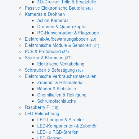
3D-Drucker Teile & Ersatzteile
Passive Elektronische Bauteile
(40)
Kameras & Drohnen
Action-Kameras
Drohnen & Quadrokopter
RC-Hubschrauber & Flugzeuge
Elektronik-Aufbewahrungsboxen
(23)
Elektronische Module & Sensoren
(31)
PCB & Protoboard
(32)
Stecker & Klemmen
(37)
Elektrische Verkabelung
Schrauben & Befestigung
(10)
Elektronische Verbrauchsmaterialien
Zubehör & Hilfsmaterial
Bänder & Klebstoffe
Chemikalien & Reinigung
Schrumpfschläuche
Raspberry Pi
(10)
LED-Beleuchtung
LED-Lampen & Strahler
LED-Komponenten & Zubehör
LED- & RGB-Streifen
LED-Röhren