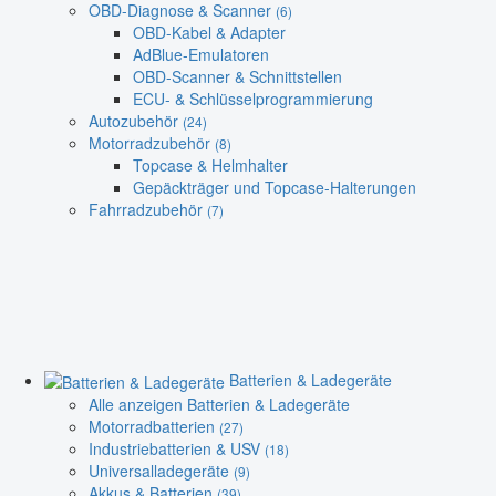
OBD-Diagnose & Scanner
(6)
OBD-Kabel & Adapter
AdBlue-Emulatoren
OBD-Scanner & Schnittstellen
ECU- & Schlüsselprogrammierung
Autozubehör
(24)
Motorradzubehör
(8)
Topcase & Helmhalter
Gepäckträger und Topcase-Halterungen
Fahrradzubehör
(7)
Batterien & Ladegeräte
Alle anzeigen Batterien & Ladegeräte
Motorradbatterien
(27)
Industriebatterien & USV
(18)
Universalladegeräte
(9)
Akkus & Batterien
(39)