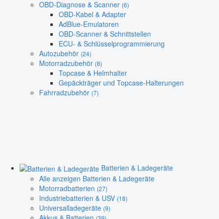
OBD-Diagnose & Scanner
(6)
OBD-Kabel & Adapter
AdBlue-Emulatoren
OBD-Scanner & Schnittstellen
ECU- & Schlüsselprogrammierung
Autozubehör
(24)
Motorradzubehör
(8)
Topcase & Helmhalter
Gepäckträger und Topcase-Halterungen
Fahrradzubehör
(7)
Batterien & Ladegeräte
Alle anzeigen Batterien & Ladegeräte
Motorradbatterien
(27)
Industriebatterien & USV
(18)
Universalladegeräte
(9)
Akkus & Batterien
(39)