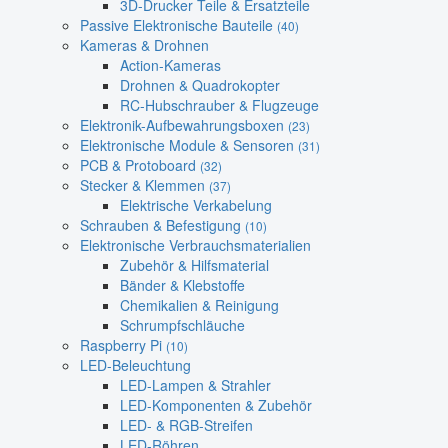
3D-Drucker Teile & Ersatzteile
Passive Elektronische Bauteile
(40)
Kameras & Drohnen
Action-Kameras
Drohnen & Quadrokopter
RC-Hubschrauber & Flugzeuge
Elektronik-Aufbewahrungsboxen
(23)
Elektronische Module & Sensoren
(31)
PCB & Protoboard
(32)
Stecker & Klemmen
(37)
Elektrische Verkabelung
Schrauben & Befestigung
(10)
Elektronische Verbrauchsmaterialien
Zubehör & Hilfsmaterial
Bänder & Klebstoffe
Chemikalien & Reinigung
Schrumpfschläuche
Raspberry Pi
(10)
LED-Beleuchtung
LED-Lampen & Strahler
LED-Komponenten & Zubehör
LED- & RGB-Streifen
LED-Röhren