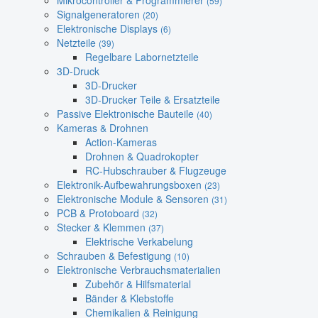
Mikrocontroller & Programmierer
(59)
Signalgeneratoren
(20)
Elektronische Displays
(6)
Netzteile
(39)
Regelbare Labornetzteile
3D-Druck
3D-Drucker
3D-Drucker Teile & Ersatzteile
Passive Elektronische Bauteile
(40)
Kameras & Drohnen
Action-Kameras
Drohnen & Quadrokopter
RC-Hubschrauber & Flugzeuge
Elektronik-Aufbewahrungsboxen
(23)
Elektronische Module & Sensoren
(31)
PCB & Protoboard
(32)
Stecker & Klemmen
(37)
Elektrische Verkabelung
Schrauben & Befestigung
(10)
Elektronische Verbrauchsmaterialien
Zubehör & Hilfsmaterial
Bänder & Klebstoffe
Chemikalien & Reinigung