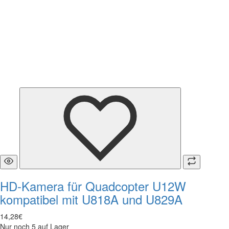
HD-Kamera für Quadcopter U12W
kompatibel mit U818A und U829A
14
,
28
€
Nur noch 5 auf Lager