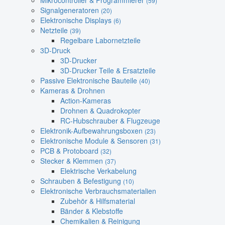
Mikrocontroller & Programmierer
(59)
Signalgeneratoren
(20)
Elektronische Displays
(6)
Netzteile
(39)
Regelbare Labornetzteile
3D-Druck
3D-Drucker
3D-Drucker Teile & Ersatzteile
Passive Elektronische Bauteile
(40)
Kameras & Drohnen
Action-Kameras
Drohnen & Quadrokopter
RC-Hubschrauber & Flugzeuge
Elektronik-Aufbewahrungsboxen
(23)
Elektronische Module & Sensoren
(31)
PCB & Protoboard
(32)
Stecker & Klemmen
(37)
Elektrische Verkabelung
Schrauben & Befestigung
(10)
Elektronische Verbrauchsmaterialien
Zubehör & Hilfsmaterial
Bänder & Klebstoffe
Chemikalien & Reinigung