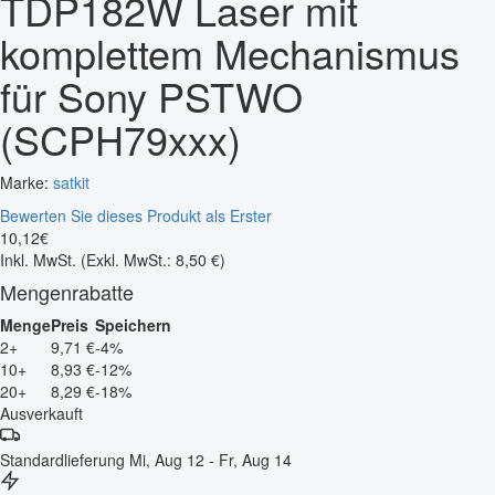
TDP182W Laser mit
komplettem Mechanismus
für Sony PSTWO
(SCPH79xxx)
Marke:
satkit
Bewerten Sie dieses Produkt als Erster
10
,
12
€
Inkl. MwSt.
(Exkl. MwSt.: 8,50 €)
Mengenrabatte
Menge
Preis
Speichern
2+
9,71 €
-4%
10+
8,93 €
-12%
20+
8,29 €
-18%
Ausverkauft
Standardlieferung
Mi, Aug 12 - Fr, Aug 14