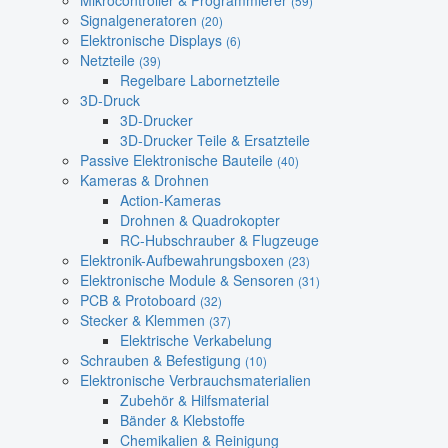
Mikrocontroller & Programmierer
(59)
Signalgeneratoren
(20)
Elektronische Displays
(6)
Netzteile
(39)
Regelbare Labornetzteile
3D-Druck
3D-Drucker
3D-Drucker Teile & Ersatzteile
Passive Elektronische Bauteile
(40)
Kameras & Drohnen
Action-Kameras
Drohnen & Quadrokopter
RC-Hubschrauber & Flugzeuge
Elektronik-Aufbewahrungsboxen
(23)
Elektronische Module & Sensoren
(31)
PCB & Protoboard
(32)
Stecker & Klemmen
(37)
Elektrische Verkabelung
Schrauben & Befestigung
(10)
Elektronische Verbrauchsmaterialien
Zubehör & Hilfsmaterial
Bänder & Klebstoffe
Chemikalien & Reinigung