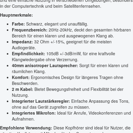
und eine einfache Nutzung in verschiedenen Umgebungen, besonders
in der Computertechnik und beim Satellitenfernsehen.
Hauptmerkmale:
Farbe:
Schwarz, elegant und unauffällig.
Frequenzbereich:
20Hz-20kHz, deckt den gesamten hörbaren
Bereich für einen klaren und ausgewogenen Klang ab.
Impedanz:
32 Ohm +/-15%, geeignet für die meisten
Audiogeräte.
Empfindlichkeit:
105dB +/-3dB/mW, für eine kraftvolle
Klangwiedergabe ohne Verzerrung.
40mm anisotroper Lautsprecher:
Sorgt für einen klaren und
räumlichen Klang.
Komfort:
Ergonomisches Design für längeres Tragen ohne
Beschwerden.
2 m Kabel:
Bietet Bewegungsfreiheit und Flexibilität bei der
Nutzung.
Integrierter Lautstärkeregler:
Einfache Anpassung des Tons,
ohne auf das Gerät zugreifen zu müssen.
Integriertes Mikrofon:
Ideal für Anrufe, Videokonferenzen und
Aufnahmen.
Empfohlene Verwendung:
Diese Kopfhörer sind ideal für Nutzer, die