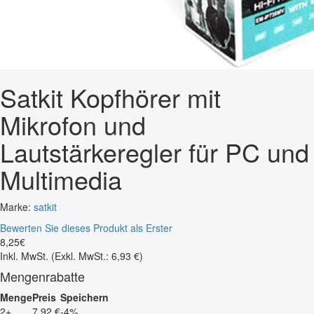
Satkit Kopfhörer mit
Mikrofon und
Lautstärkeregler für PC und
Multimedia
Marke:
satkit
Bewerten Sie dieses Produkt als Erster
8
,
25
€
Inkl. MwSt.
(Exkl. MwSt.: 6,93 €)
Mengenrabatte
Menge
Preis
Speichern
2+
7,92 €
-4%