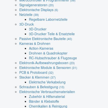
Mikrocontroller & Programmierer
(59)
Signalgeneratoren
(20)
Elektronische Displays
(6)
Netzteile
(39)
Regelbare Labornetzteile
3D-Druck
3D-Drucker
3D-Drucker Teile & Ersatzteile
Passive Elektronische Bauteile
(40)
Kameras & Drohnen
Action-Kameras
Drohnen & Quadrokopter
RC-Hubschrauber & Flugzeuge
Elektronik-Aufbewahrungsboxen
(23)
Elektronische Module & Sensoren
(31)
PCB & Protoboard
(32)
Stecker & Klemmen
(37)
Elektrische Verkabelung
Schrauben & Befestigung
(10)
Elektronische Verbrauchsmaterialien
Zubehör & Hilfsmaterial
Bänder & Klebstoffe
Chemikalien & Reinigung