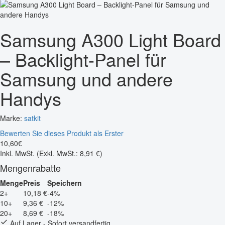
Samsung A300 Light Board
– Backlight-Panel für
Samsung und andere
Handys
Marke:
satkit
Bewerten Sie dieses Produkt als Erster
10
,
60
€
Inkl. MwSt.
(Exkl. MwSt.: 8,91 €)
Mengenrabatte
Menge
Preis
Speichern
2+
10,18 €
-4%
10+
9,36 €
-12%
20+
8,69 €
-18%
Auf Lager - Sofort versandfertig