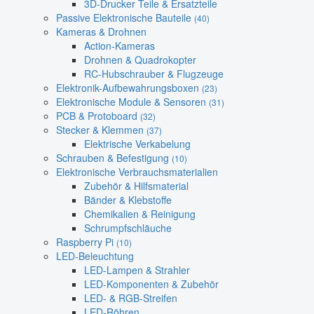
3D-Drucker Teile & Ersatzteile
Passive Elektronische Bauteile
(40)
Kameras & Drohnen
Action-Kameras
Drohnen & Quadrokopter
RC-Hubschrauber & Flugzeuge
Elektronik-Aufbewahrungsboxen
(23)
Elektronische Module & Sensoren
(31)
PCB & Protoboard
(32)
Stecker & Klemmen
(37)
Elektrische Verkabelung
Schrauben & Befestigung
(10)
Elektronische Verbrauchsmaterialien
Zubehör & Hilfsmaterial
Bänder & Klebstoffe
Chemikalien & Reinigung
Schrumpfschläuche
Raspberry Pi
(10)
LED-Beleuchtung
LED-Lampen & Strahler
LED-Komponenten & Zubehör
LED- & RGB-Streifen
LED-Röhren