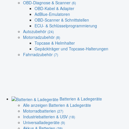
OBD-Diagnose & Scanner
(6)
OBD-Kabel & Adapter
AdBlue-Emulatoren
OBD-Scanner & Schnittstellen
ECU- & Schlüsselprogrammierung
Autozubehör
(24)
Motorradzubehör
(8)
Topcase & Helmhalter
Gepäckträger und Topcase-Halterungen
Fahrradzubehör
(7)
Batterien & Ladegeräte
Alle anzeigen Batterien & Ladegeräte
Motorradbatterien
(27)
Industriebatterien & USV
(18)
Universalladegeräte
(9)
Akkus & Batterien
(39)