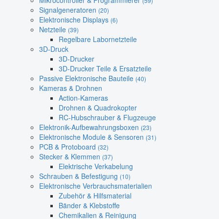
Mikrocontroller & Programmierer
(59)
Signalgeneratoren
(20)
Elektronische Displays
(6)
Netzteile
(39)
Regelbare Labornetzteile
3D-Druck
3D-Drucker
3D-Drucker Teile & Ersatzteile
Passive Elektronische Bauteile
(40)
Kameras & Drohnen
Action-Kameras
Drohnen & Quadrokopter
RC-Hubschrauber & Flugzeuge
Elektronik-Aufbewahrungsboxen
(23)
Elektronische Module & Sensoren
(31)
PCB & Protoboard
(32)
Stecker & Klemmen
(37)
Elektrische Verkabelung
Schrauben & Befestigung
(10)
Elektronische Verbrauchsmaterialien
Zubehör & Hilfsmaterial
Bänder & Klebstoffe
Chemikalien & Reinigung