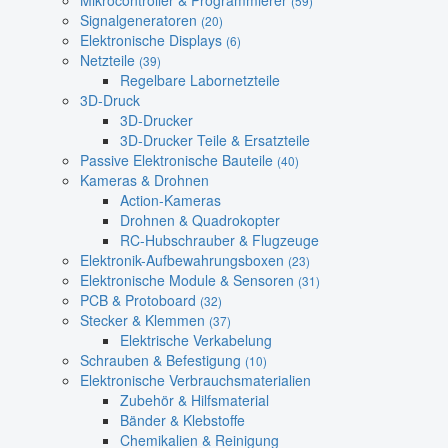
Mikrocontroller & Programmierer
(59)
Signalgeneratoren
(20)
Elektronische Displays
(6)
Netzteile
(39)
Regelbare Labornetzteile
3D-Druck
3D-Drucker
3D-Drucker Teile & Ersatzteile
Passive Elektronische Bauteile
(40)
Kameras & Drohnen
Action-Kameras
Drohnen & Quadrokopter
RC-Hubschrauber & Flugzeuge
Elektronik-Aufbewahrungsboxen
(23)
Elektronische Module & Sensoren
(31)
PCB & Protoboard
(32)
Stecker & Klemmen
(37)
Elektrische Verkabelung
Schrauben & Befestigung
(10)
Elektronische Verbrauchsmaterialien
Zubehör & Hilfsmaterial
Bänder & Klebstoffe
Chemikalien & Reinigung