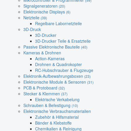
Mikrocontroller & Programmierer
(59)
Signalgeneratoren
(20)
Elektronische Displays
(6)
Netzteile
(39)
Regelbare Labornetzteile
3D-Druck
3D-Drucker
3D-Drucker Teile & Ersatzteile
Passive Elektronische Bauteile
(40)
Kameras & Drohnen
Action-Kameras
Drohnen & Quadrokopter
RC-Hubschrauber & Flugzeuge
Elektronik-Aufbewahrungsboxen
(23)
Elektronische Module & Sensoren
(31)
PCB & Protoboard
(32)
Stecker & Klemmen
(37)
Elektrische Verkabelung
Schrauben & Befestigung
(10)
Elektronische Verbrauchsmaterialien
Zubehör & Hilfsmaterial
Bänder & Klebstoffe
Chemikalien & Reinigung