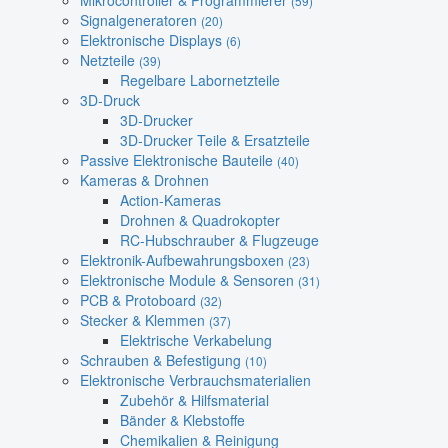
Mikrocontroller & Programmierer
(59)
Signalgeneratoren
(20)
Elektronische Displays
(6)
Netzteile
(39)
Regelbare Labornetzteile
3D-Druck
3D-Drucker
3D-Drucker Teile & Ersatzteile
Passive Elektronische Bauteile
(40)
Kameras & Drohnen
Action-Kameras
Drohnen & Quadrokopter
RC-Hubschrauber & Flugzeuge
Elektronik-Aufbewahrungsboxen
(23)
Elektronische Module & Sensoren
(31)
PCB & Protoboard
(32)
Stecker & Klemmen
(37)
Elektrische Verkabelung
Schrauben & Befestigung
(10)
Elektronische Verbrauchsmaterialien
Zubehör & Hilfsmaterial
Bänder & Klebstoffe
Chemikalien & Reinigung