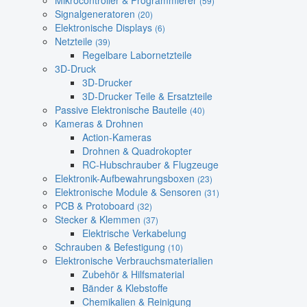
Mikrocontroller & Programmierer
(59)
Signalgeneratoren
(20)
Elektronische Displays
(6)
Netzteile
(39)
Regelbare Labornetzteile
3D-Druck
3D-Drucker
3D-Drucker Teile & Ersatzteile
Passive Elektronische Bauteile
(40)
Kameras & Drohnen
Action-Kameras
Drohnen & Quadrokopter
RC-Hubschrauber & Flugzeuge
Elektronik-Aufbewahrungsboxen
(23)
Elektronische Module & Sensoren
(31)
PCB & Protoboard
(32)
Stecker & Klemmen
(37)
Elektrische Verkabelung
Schrauben & Befestigung
(10)
Elektronische Verbrauchsmaterialien
Zubehör & Hilfsmaterial
Bänder & Klebstoffe
Chemikalien & Reinigung