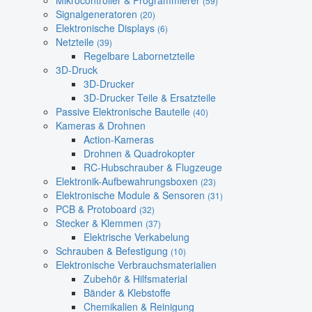
Mikrocontroller & Programmierer
(59)
Signalgeneratoren
(20)
Elektronische Displays
(6)
Netzteile
(39)
Regelbare Labornetzteile
3D-Druck
3D-Drucker
3D-Drucker Teile & Ersatzteile
Passive Elektronische Bauteile
(40)
Kameras & Drohnen
Action-Kameras
Drohnen & Quadrokopter
RC-Hubschrauber & Flugzeuge
Elektronik-Aufbewahrungsboxen
(23)
Elektronische Module & Sensoren
(31)
PCB & Protoboard
(32)
Stecker & Klemmen
(37)
Elektrische Verkabelung
Schrauben & Befestigung
(10)
Elektronische Verbrauchsmaterialien
Zubehör & Hilfsmaterial
Bänder & Klebstoffe
Chemikalien & Reinigung