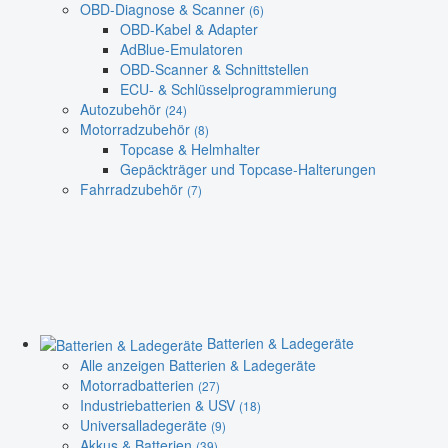
OBD-Diagnose & Scanner
(6)
OBD-Kabel & Adapter
AdBlue-Emulatoren
OBD-Scanner & Schnittstellen
ECU- & Schlüsselprogrammierung
Autozubehör
(24)
Motorradzubehör
(8)
Topcase & Helmhalter
Gepäckträger und Topcase-Halterungen
Fahrradzubehör
(7)
Batterien & Ladegeräte
Alle anzeigen Batterien & Ladegeräte
Motorradbatterien
(27)
Industriebatterien & USV
(18)
Universalladegeräte
(9)
Akkus & Batterien
(39)