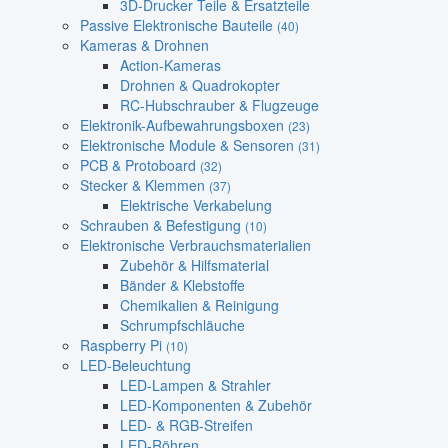
3D-Drucker Teile & Ersatzteile
Passive Elektronische Bauteile
(40)
Kameras & Drohnen
Action-Kameras
Drohnen & Quadrokopter
RC-Hubschrauber & Flugzeuge
Elektronik-Aufbewahrungsboxen
(23)
Elektronische Module & Sensoren
(31)
PCB & Protoboard
(32)
Stecker & Klemmen
(37)
Elektrische Verkabelung
Schrauben & Befestigung
(10)
Elektronische Verbrauchsmaterialien
Zubehör & Hilfsmaterial
Bänder & Klebstoffe
Chemikalien & Reinigung
Schrumpfschläuche
Raspberry Pi
(10)
LED-Beleuchtung
LED-Lampen & Strahler
LED-Komponenten & Zubehör
LED- & RGB-Streifen
LED-Röhren