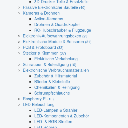
3D-Drucker Teile & Ersatzteile
Passive Elektronische Bauteile
(40)
Kameras & Drohnen
Action-Kameras
Drohnen & Quadrokopter
RC-Hubschrauber & Flugzeuge
Elektronik-Aufbewahrungsboxen
(23)
Elektronische Module & Sensoren
(31)
PCB & Protoboard
(32)
Stecker & Klemmen
(37)
Elektrische Verkabelung
Schrauben & Befestigung
(10)
Elektronische Verbrauchsmaterialien
Zubehör & Hilfsmaterial
Bänder & Klebstoffe
Chemikalien & Reinigung
Schrumpfschläuche
Raspberry Pi
(10)
LED-Beleuchtung
LED-Lampen & Strahler
LED-Komponenten & Zubehör
LED- & RGB-Streifen
LED-Röhren