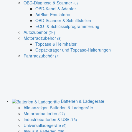
OBD-Diagnose & Scanner
(6)
OBD-Kabel & Adapter
AdBlue-Emulatoren
OBD-Scanner & Schnittstellen
ECU- & Schlüsselprogrammierung
Autozubehör
(24)
Motorradzubehör
(8)
Topcase & Helmhalter
Gepäckträger und Topcase-Halterungen
Fahrradzubehör
(7)
Batterien & Ladegeräte
Alle anzeigen Batterien & Ladegeräte
Motorradbatterien
(27)
Industriebatterien & USV
(18)
Universalladegeräte
(9)
Akkus & Batterien
(39)