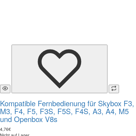
Kompatible Fernbedienung für Skybox F3,
M3, F4, F5, F3S, F5S, F4S, A3, A4, M5
und Openbox V8s
4
,
76
€
Nicht auf Lager