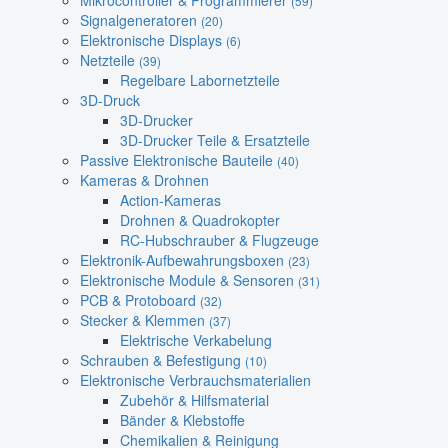
Mikrocontroller & Programmierer
(59)
Signalgeneratoren
(20)
Elektronische Displays
(6)
Netzteile
(39)
Regelbare Labornetzteile
3D-Druck
3D-Drucker
3D-Drucker Teile & Ersatzteile
Passive Elektronische Bauteile
(40)
Kameras & Drohnen
Action-Kameras
Drohnen & Quadrokopter
RC-Hubschrauber & Flugzeuge
Elektronik-Aufbewahrungsboxen
(23)
Elektronische Module & Sensoren
(31)
PCB & Protoboard
(32)
Stecker & Klemmen
(37)
Elektrische Verkabelung
Schrauben & Befestigung
(10)
Elektronische Verbrauchsmaterialien
Zubehör & Hilfsmaterial
Bänder & Klebstoffe
Chemikalien & Reinigung