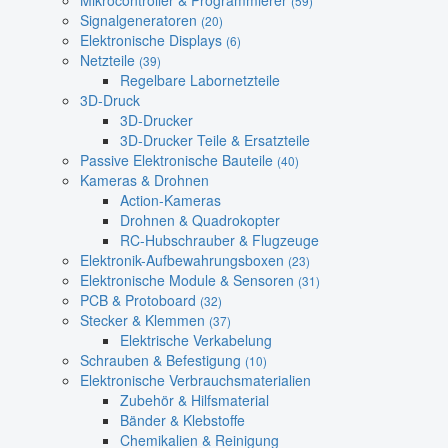
Mikrocontroller & Programmierer
(59)
Signalgeneratoren
(20)
Elektronische Displays
(6)
Netzteile
(39)
Regelbare Labornetzteile
3D-Druck
3D-Drucker
3D-Drucker Teile & Ersatzteile
Passive Elektronische Bauteile
(40)
Kameras & Drohnen
Action-Kameras
Drohnen & Quadrokopter
RC-Hubschrauber & Flugzeuge
Elektronik-Aufbewahrungsboxen
(23)
Elektronische Module & Sensoren
(31)
PCB & Protoboard
(32)
Stecker & Klemmen
(37)
Elektrische Verkabelung
Schrauben & Befestigung
(10)
Elektronische Verbrauchsmaterialien
Zubehör & Hilfsmaterial
Bänder & Klebstoffe
Chemikalien & Reinigung