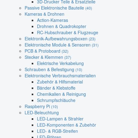
3D-Drucker Teile & Ersatzteile
Passive Elektronische Bauteile
(40)
Kameras & Drohnen
Action-Kameras
Drohnen & Quadrokopter
RC-Hubschrauber & Flugzeuge
Elektronik-Aufbewahrungsboxen
(23)
Elektronische Module & Sensoren
(31)
PCB & Protoboard
(32)
Stecker & Klemmen
(37)
Elektrische Verkabelung
Schrauben & Befestigung
(10)
Elektronische Verbrauchsmaterialien
Zubehör & Hilfsmaterial
Bänder & Klebstoffe
Chemikalien & Reinigung
Schrumpfschläuche
Raspberry Pi
(10)
LED-Beleuchtung
LED-Lampen & Strahler
LED-Komponenten & Zubehör
LED- & RGB-Streifen
LED-Röhren