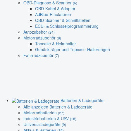
OBD-Diagnose & Scanner
(6)
OBD-Kabel & Adapter
AdBlue-Emulatoren
OBD-Scanner & Schnittstellen
ECU- & Schlüsselprogrammierung
Autozubehör
(24)
Motorradzubehör
(8)
Topcase & Helmhalter
Gepäckträger und Topcase-Halterungen
Fahrradzubehör
(7)
Batterien & Ladegeräte
Alle anzeigen Batterien & Ladegeräte
Motorradbatterien
(27)
Industriebatterien & USV
(18)
Universalladegeräte
(9)
Akkus & Batterien
(39)