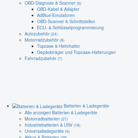
OBD-Diagnose & Scanner
(6)
OBD-Kabel & Adapter
AdBlue-Emulatoren
OBD-Scanner & Schnittstellen
ECU- & Schlüsselprogrammierung
Autozubehör
(24)
Motorradzubehör
(8)
Topcase & Helmhalter
Gepäckträger und Topcase-Halterungen
Fahrradzubehör
(7)
Batterien & Ladegeräte
Alle anzeigen Batterien & Ladegeräte
Motorradbatterien
(27)
Industriebatterien & USV
(18)
Universalladegeräte
(9)
Akkus & Batterien
(39)