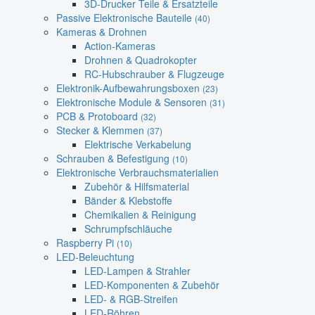
3D-Drucker Teile & Ersatzteile
Passive Elektronische Bauteile
(40)
Kameras & Drohnen
Action-Kameras
Drohnen & Quadrokopter
RC-Hubschrauber & Flugzeuge
Elektronik-Aufbewahrungsboxen
(23)
Elektronische Module & Sensoren
(31)
PCB & Protoboard
(32)
Stecker & Klemmen
(37)
Elektrische Verkabelung
Schrauben & Befestigung
(10)
Elektronische Verbrauchsmaterialien
Zubehör & Hilfsmaterial
Bänder & Klebstoffe
Chemikalien & Reinigung
Schrumpfschläuche
Raspberry Pi
(10)
LED-Beleuchtung
LED-Lampen & Strahler
LED-Komponenten & Zubehör
LED- & RGB-Streifen
LED-Röhren