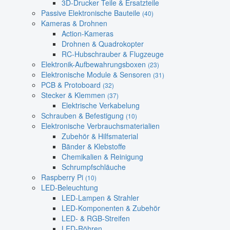
3D-Drucker Teile & Ersatzteile
Passive Elektronische Bauteile
(40)
Kameras & Drohnen
Action-Kameras
Drohnen & Quadrokopter
RC-Hubschrauber & Flugzeuge
Elektronik-Aufbewahrungsboxen
(23)
Elektronische Module & Sensoren
(31)
PCB & Protoboard
(32)
Stecker & Klemmen
(37)
Elektrische Verkabelung
Schrauben & Befestigung
(10)
Elektronische Verbrauchsmaterialien
Zubehör & Hilfsmaterial
Bänder & Klebstoffe
Chemikalien & Reinigung
Schrumpfschläuche
Raspberry Pi
(10)
LED-Beleuchtung
LED-Lampen & Strahler
LED-Komponenten & Zubehör
LED- & RGB-Streifen
LED-Röhren