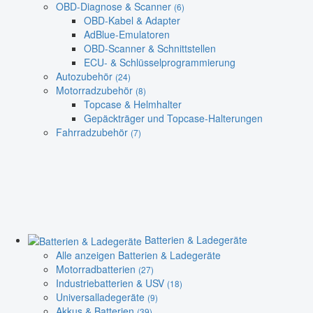
OBD-Diagnose & Scanner
(6)
OBD-Kabel & Adapter
AdBlue-Emulatoren
OBD-Scanner & Schnittstellen
ECU- & Schlüsselprogrammierung
Autozubehör
(24)
Motorradzubehör
(8)
Topcase & Helmhalter
Gepäckträger und Topcase-Halterungen
Fahrradzubehör
(7)
Batterien & Ladegeräte
Alle anzeigen Batterien & Ladegeräte
Motorradbatterien
(27)
Industriebatterien & USV
(18)
Universalladegeräte
(9)
Akkus & Batterien
(39)