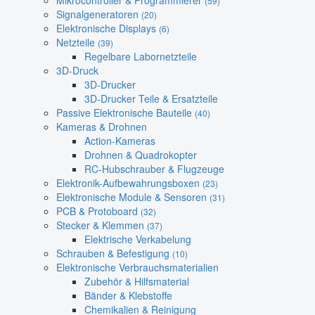
Mikrocontroller & Programmierer
(59)
Signalgeneratoren
(20)
Elektronische Displays
(6)
Netzteile
(39)
Regelbare Labornetzteile
3D-Druck
3D-Drucker
3D-Drucker Teile & Ersatzteile
Passive Elektronische Bauteile
(40)
Kameras & Drohnen
Action-Kameras
Drohnen & Quadrokopter
RC-Hubschrauber & Flugzeuge
Elektronik-Aufbewahrungsboxen
(23)
Elektronische Module & Sensoren
(31)
PCB & Protoboard
(32)
Stecker & Klemmen
(37)
Elektrische Verkabelung
Schrauben & Befestigung
(10)
Elektronische Verbrauchsmaterialien
Zubehör & Hilfsmaterial
Bänder & Klebstoffe
Chemikalien & Reinigung