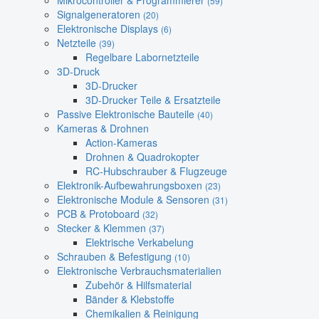
Mikrocontroller & Programmierer
(59)
Signalgeneratoren
(20)
Elektronische Displays
(6)
Netzteile
(39)
Regelbare Labornetzteile
3D-Druck
3D-Drucker
3D-Drucker Teile & Ersatzteile
Passive Elektronische Bauteile
(40)
Kameras & Drohnen
Action-Kameras
Drohnen & Quadrokopter
RC-Hubschrauber & Flugzeuge
Elektronik-Aufbewahrungsboxen
(23)
Elektronische Module & Sensoren
(31)
PCB & Protoboard
(32)
Stecker & Klemmen
(37)
Elektrische Verkabelung
Schrauben & Befestigung
(10)
Elektronische Verbrauchsmaterialien
Zubehör & Hilfsmaterial
Bänder & Klebstoffe
Chemikalien & Reinigung