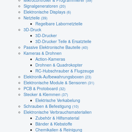
Mikrocontroller & Programmierer
(59)
Signalgeneratoren
(20)
Elektronische Displays
(6)
Netzteile
(39)
Regelbare Labornetzteile
3D-Druck
3D-Drucker
3D-Drucker Teile & Ersatzteile
Passive Elektronische Bauteile
(40)
Kameras & Drohnen
Action-Kameras
Drohnen & Quadrokopter
RC-Hubschrauber & Flugzeuge
Elektronik-Aufbewahrungsboxen
(23)
Elektronische Module & Sensoren
(31)
PCB & Protoboard
(32)
Stecker & Klemmen
(37)
Elektrische Verkabelung
Schrauben & Befestigung
(10)
Elektronische Verbrauchsmaterialien
Zubehör & Hilfsmaterial
Bänder & Klebstoffe
Chemikalien & Reinigung