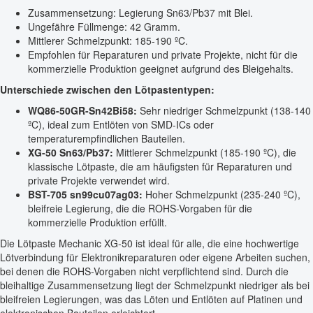
Zusammensetzung: Legierung Sn63/Pb37 mit Blei.
Ungefähre Füllmenge: 42 Gramm.
Mittlerer Schmelzpunkt: 185-190 ºC.
Empfohlen für Reparaturen und private Projekte, nicht für die
kommerzielle Produktion geeignet aufgrund des Bleigehalts.
Unterschiede zwischen den Lötpastentypen:
WQ86-50GR-Sn42Bi58:
Sehr niedriger Schmelzpunkt (138-140
ºC), ideal zum Entlöten von SMD-ICs oder
temperaturempfindlichen Bauteilen.
XG-50 Sn63/Pb37:
Mittlerer Schmelzpunkt (185-190 ºC), die
klassische Lötpaste, die am häufigsten für Reparaturen und
private Projekte verwendet wird.
BST-705 sn99cu07ag03:
Hoher Schmelzpunkt (235-240 ºC),
bleifreie Legierung, die die ROHS-Vorgaben für die
kommerzielle Produktion erfüllt.
Die Lötpaste Mechanic XG-50 ist ideal für alle, die eine hochwertige
Lötverbindung für Elektronikreparaturen oder eigene Arbeiten suchen,
bei denen die ROHS-Vorgaben nicht verpflichtend sind. Durch die
bleihaltige Zusammensetzung liegt der Schmelzpunkt niedriger als bei
bleifreien Legierungen, was das Löten und Entlöten auf Platinen und