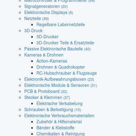
Mikrocontroller & Programmierer
(59)
Signalgeneratoren
(20)
Elektronische Displays
(6)
Netzteile
(39)
Regelbare Labornetzteile
3D-Druck
3D-Drucker
3D-Drucker Teile & Ersatzteile
Passive Elektronische Bauteile
(40)
Kameras & Drohnen
Action-Kameras
Drohnen & Quadrokopter
RC-Hubschrauber & Flugzeuge
Elektronik-Aufbewahrungsboxen
(23)
Elektronische Module & Sensoren
(31)
PCB & Protoboard
(32)
Stecker & Klemmen
(37)
Elektrische Verkabelung
Schrauben & Befestigung
(10)
Elektronische Verbrauchsmaterialien
Zubehör & Hilfsmaterial
Bänder & Klebstoffe
Chemikalien & Reinigung