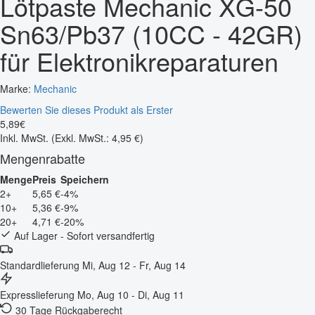
Lötpaste Mechanic XG-50
Sn63/Pb37 (10CC - 42GR)
für Elektronikreparaturen
Marke:
Mechanic
Bewerten Sie dieses Produkt als Erster
5
,
89
€
Inkl. MwSt.
(Exkl. MwSt.: 4,95 €)
Mengenrabatte
Menge
Preis
Speichern
2+
5,65 €
-4%
10+
5,36 €
-9%
20+
4,71 €
-20%
Auf Lager - Sofort versandfertig
Standardlieferung
Mi, Aug 12 - Fr, Aug 14
Expresslieferung
Mo, Aug 10 - Di, Aug 11
30 Tage Rückgaberecht