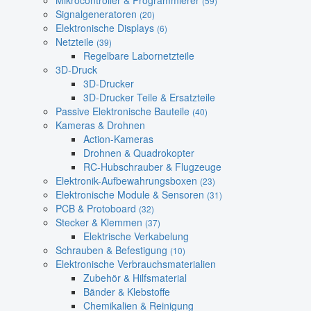
Mikrocontroller & Programmierer
(59)
Signalgeneratoren
(20)
Elektronische Displays
(6)
Netzteile
(39)
Regelbare Labornetzteile
3D-Druck
3D-Drucker
3D-Drucker Teile & Ersatzteile
Passive Elektronische Bauteile
(40)
Kameras & Drohnen
Action-Kameras
Drohnen & Quadrokopter
RC-Hubschrauber & Flugzeuge
Elektronik-Aufbewahrungsboxen
(23)
Elektronische Module & Sensoren
(31)
PCB & Protoboard
(32)
Stecker & Klemmen
(37)
Elektrische Verkabelung
Schrauben & Befestigung
(10)
Elektronische Verbrauchsmaterialien
Zubehör & Hilfsmaterial
Bänder & Klebstoffe
Chemikalien & Reinigung