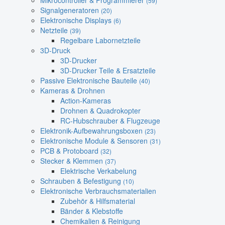
Mikrocontroller & Programmierer
(59)
Signalgeneratoren
(20)
Elektronische Displays
(6)
Netzteile
(39)
Regelbare Labornetzteile
3D-Druck
3D-Drucker
3D-Drucker Teile & Ersatzteile
Passive Elektronische Bauteile
(40)
Kameras & Drohnen
Action-Kameras
Drohnen & Quadrokopter
RC-Hubschrauber & Flugzeuge
Elektronik-Aufbewahrungsboxen
(23)
Elektronische Module & Sensoren
(31)
PCB & Protoboard
(32)
Stecker & Klemmen
(37)
Elektrische Verkabelung
Schrauben & Befestigung
(10)
Elektronische Verbrauchsmaterialien
Zubehör & Hilfsmaterial
Bänder & Klebstoffe
Chemikalien & Reinigung