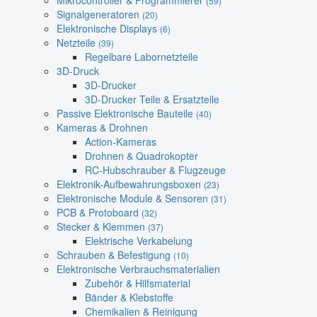
Mikrocontroller & Programmierer
(59)
Signalgeneratoren
(20)
Elektronische Displays
(6)
Netzteile
(39)
Regelbare Labornetzteile
3D-Druck
3D-Drucker
3D-Drucker Teile & Ersatzteile
Passive Elektronische Bauteile
(40)
Kameras & Drohnen
Action-Kameras
Drohnen & Quadrokopter
RC-Hubschrauber & Flugzeuge
Elektronik-Aufbewahrungsboxen
(23)
Elektronische Module & Sensoren
(31)
PCB & Protoboard
(32)
Stecker & Klemmen
(37)
Elektrische Verkabelung
Schrauben & Befestigung
(10)
Elektronische Verbrauchsmaterialien
Zubehör & Hilfsmaterial
Bänder & Klebstoffe
Chemikalien & Reinigung