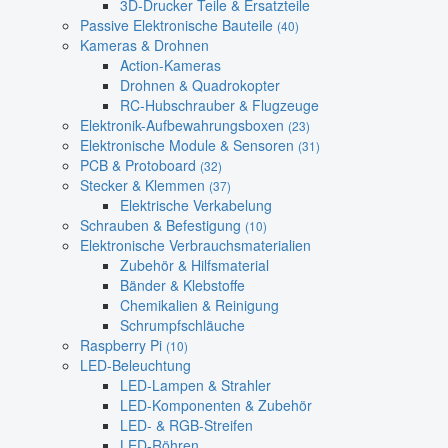
3D-Drucker Teile & Ersatzteile
Passive Elektronische Bauteile
(40)
Kameras & Drohnen
Action-Kameras
Drohnen & Quadrokopter
RC-Hubschrauber & Flugzeuge
Elektronik-Aufbewahrungsboxen
(23)
Elektronische Module & Sensoren
(31)
PCB & Protoboard
(32)
Stecker & Klemmen
(37)
Elektrische Verkabelung
Schrauben & Befestigung
(10)
Elektronische Verbrauchsmaterialien
Zubehör & Hilfsmaterial
Bänder & Klebstoffe
Chemikalien & Reinigung
Schrumpfschläuche
Raspberry Pi
(10)
LED-Beleuchtung
LED-Lampen & Strahler
LED-Komponenten & Zubehör
LED- & RGB-Streifen
LED-Röhren