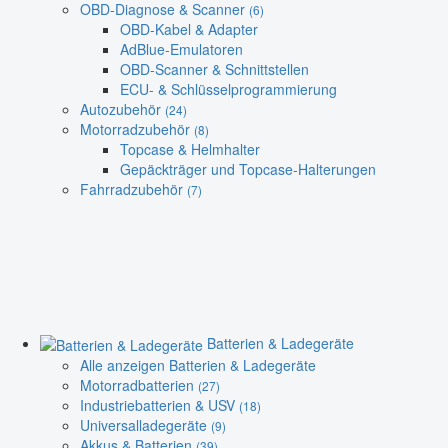
OBD-Diagnose & Scanner
(6)
OBD-Kabel & Adapter
AdBlue-Emulatoren
OBD-Scanner & Schnittstellen
ECU- & Schlüsselprogrammierung
Autozubehör
(24)
Motorradzubehör
(8)
Topcase & Helmhalter
Gepäckträger und Topcase-Halterungen
Fahrradzubehör
(7)
Batterien & Ladegeräte
Alle anzeigen Batterien & Ladegeräte
Motorradbatterien
(27)
Industriebatterien & USV
(18)
Universalladegeräte
(9)
Akkus & Batterien
(39)